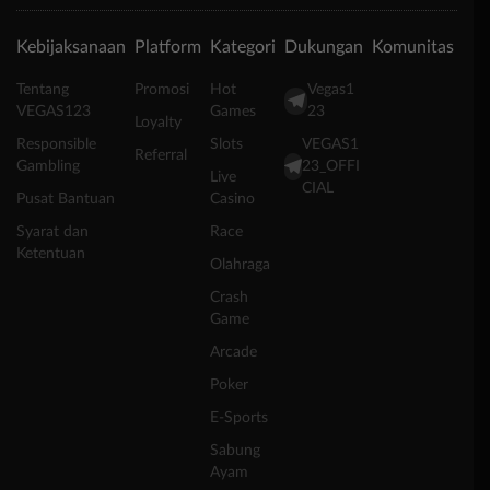
Kebijaksanaan
Platform
Kategori
Dukungan
Komunitas
Tentang
Promosi
Hot
Vegas1
VEGAS123
Games
23
Loyalty
Responsible
Slots
VEGAS1
Referral
Gambling
23_OFFI
Live
CIAL
Pusat Bantuan
Casino
Syarat dan
Race
Ketentuan
Olahraga
Crash
Game
Arcade
Poker
E-Sports
Sabung
Ayam