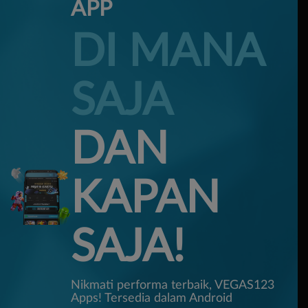
APP
DI MANA
SAJA
DAN
KAPAN
SAJA!
Nikmati performa terbaik, VEGAS123
Apps! Tersedia dalam Android