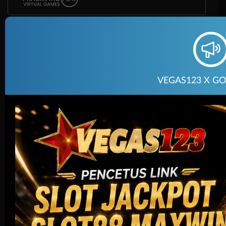
Crash Game
VEGAS123 X G
Arcade