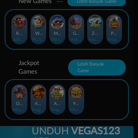
New Games
Lebih Banyak Game
Rhapsody of Muertos
Wings of Iguazu
Mighty Panda
Glory Of Rome
Ze Zeus
Pandemic Rising
AdvantPlay
PG Soft
MicroGaming
Habanero
Hacksaw
Pragmatic Play
Jackpot
Lebih Banyak
Game
Games
Orphan Organ
King Of Spears
Anaconda Gold
9 Masks of Fireâ„¢ HyperSpinsâ„¢
MicroGaming
Pragmatic Play
Pragmatic Play
MicroGaming
UNDUH
VEGAS123