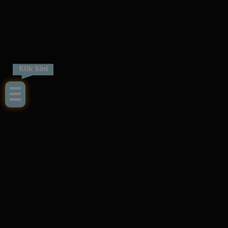
Klik Sini