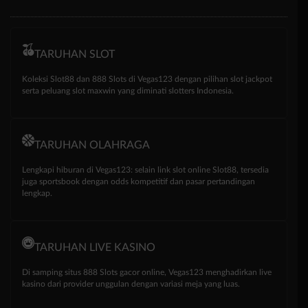
TARUHAN SLOT
Koleksi Slot88 dan 888 Slots di Vegas123 dengan pilihan slot jackpot
serta peluang slot maxwin yang diminati slotters Indonesia.
TARUHAN OLAHRAGA
Lengkapi hiburan di Vegas123: selain link slot online Slot88, tersedia
juga sportsbook dengan odds kompetitif dan pasar pertandingan
lengkap.
TARUHAN LIVE KASINO
Di samping situs 888 Slots gacor online, Vegas123 menghadirkan live
kasino dari provider unggulan dengan variasi meja yang luas.