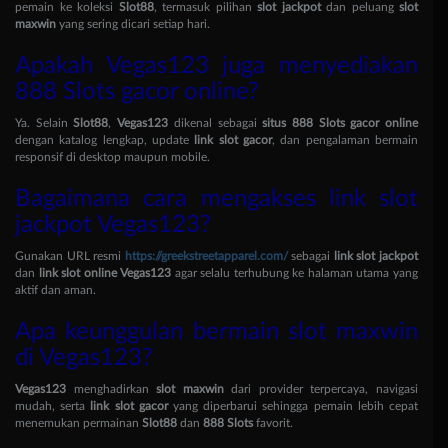
pemain ke koleksi
Slot88
, termasuk pilihan
slot jackpot
dan peluang
slot
maxwin
yang sering dicari setiap hari.
Apakah Vegas123 juga menyediakan
888 Slots gacor online?
Ya. Selain
Slot88
,
Vegas123
dikenal sebagai
situs 888 Slots gacor online
dengan katalog lengkap, update
link slot gacor
, dan pengalaman bermain
responsif di desktop maupun mobile.
Bagaimana cara mengakses link slot
jackpot Vegas123?
Gunakan URL resmi
https://greekstreetapparel.com/
sebagai
link slot jackpot
dan
link slot online
Vegas123
agar selalu terhubung ke halaman utama yang
aktif dan aman.
Apa keunggulan bermain slot maxwin
di Vegas123?
Vegas123
menghadirkan
slot maxwin
dari provider terpercaya, navigasi
mudah, serta
link slot gacor
yang diperbarui sehingga pemain lebih cepat
menemukan permainan
Slot88
dan
888 Slots
favorit.